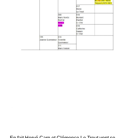
En fait Hervé Carn et Clémence Le Treut vont se