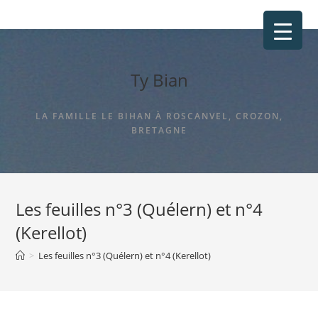
Ty Bian
LA FAMILLE LE BIHAN À ROSCANVEL, CROZON,
BRETAGNE
Les feuilles n°3 (Quélern) et n°4
(Kerellot)
>
Les feuilles n°3 (Quélern) et n°4 (Kerellot)